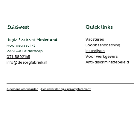
Zuidwest
Quick links
Va
Regio Zuidwest-Nederland
Vacatures
Loopbaancoaching
Hoofdstraat 1-3
Inschrijven
2351 AA Leiderdorp
Voor werkgevers
071-5892145
Anti-discriminatiebeleid
info@dezorgfabriek.nl
Algemene voorwaarden
•
Cookieverklaring & privacystatement