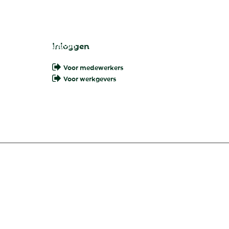
Inloggen
catures
Tarieven
Talentenrapport
Blogs
Werk
Voor medewerkers
Voor werkgevers