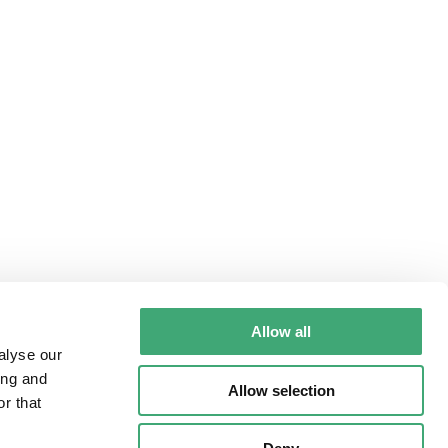
Allow all
alyse our
ing and
Allow selection
r that