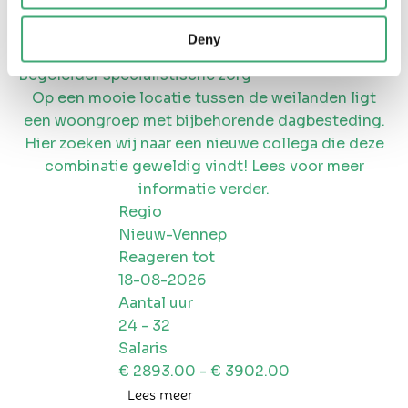
Salaris
€
2597.00
- €
3635.00
Deny
Lees meer
Begeleider specialistische zorg
Op een mooie locatie tussen de weilanden ligt
een woongroep met bijbehorende dagbesteding.
Hier zoeken wij naar een nieuwe collega die deze
combinatie geweldig vindt! Lees voor meer
informatie verder.
Regio
Nieuw-Vennep
Reageren tot
18-08-2026
Aantal uur
24
-
32
Salaris
€
2893.00
- €
3902.00
Lees meer