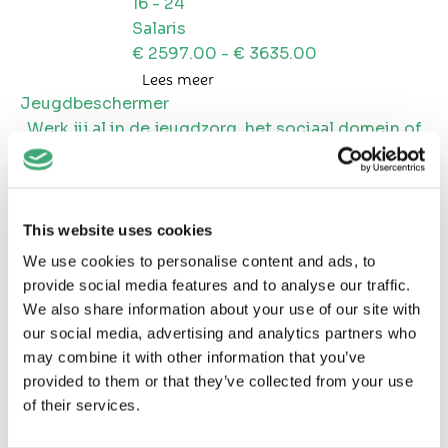
16
-
24
Salaris
€
2597.00
- €
3635.00
Lees meer
Jeugdbeschermer
Werk jij al in de jeugdzorg, het sociaal domein of
de hulpverlening en voel je dat je toe bent aan een
volgende stap met meer impact? In Friesland,
regio Leeuwarden, ligt een kans voor ervaren
professionals die hun expertise willen inzetten
This website uses cookies
waar het telt. Lees hier verder!
We use cookies to personalise content and ads, to
Regio
provide social media features and to analyse our traffic.
Leeuwarden
We also share information about your use of our site with
Reageren tot
our social media, advertising and analytics partners who
11-08-2026
may combine it with other information that you’ve
Aantal uur
provided to them or that they’ve collected from your use
28
-
36
of their services.
Salaris