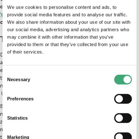
de werkvloer? Misschien is onze
We use cookies to personalise content and ads, to
‘generatiepresentatie’
dan wel iets voor jouw
provide social media features and to analyse our traffic.
organisatie
We also share information about your use of our site with
our social media, advertising and analytics partners who
Tot slot: De Zorgfabriek
may combine it with other information that you’ve
provided to them or that they’ve collected from your use
of their services.
De zorg staat voor grote uitdagingen en de
arbeidsmarkt blijft voorlopig krap. Maar juist nu ligt er
een kans om het anders te doen. Minder reageren op
Consent
tekorten en meer bouwen aan wat er al is. Gebruik je
Necessary
Selection
netwerk, zie mogelijkheden en doe het eens anders.
Uiteraard komen wij je daarbij helpen.
Preferences
Bij De Zorgfabriek zien we dagelijks wat werkt en wat
niet. In gesprekken met zorgorganisaties en
Statistics
zorgprofessionals. Herken je dit verhaal? Dan is het
misschien tijd om niet harder te zoeken, maar slimmer
te kijken. Naar je mensen. Naar je organisatie. En naar
Marketing