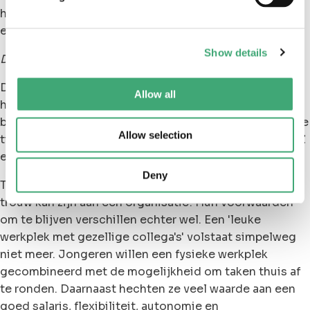
hoe het ook kan. Bel ons eens dan hebben we het
erover!
Show details
Deze blog werd geschreven door
Rachel
De nieuwe generatie stroomt de arbeidsmarkt op en
Allow all
het is belangrijker dan ooit om medewerkers te
behouden. Want terwijl oudere generaties vaak langere
Allow selection
tijd bij dezelfde werkgever blijven plakken, staat Gen Z
erom bekend sneller van baan te wisselen.
Deny
Toch zien we bij De Zorgfabriek dat Gen Z wel degelijk
trouw kan zijn aan een organisatie! Hun voorwaarden
om te blijven verschillen echter wel. Een 'leuke
werkplek met gezellige collega's' volstaat simpelweg
niet meer. Jongeren willen een fysieke werkplek
gecombineerd met de mogelijkheid om taken thuis af
te ronden. Daarnaast hechten ze veel waarde aan een
goed salaris, flexibiliteit, autonomie en