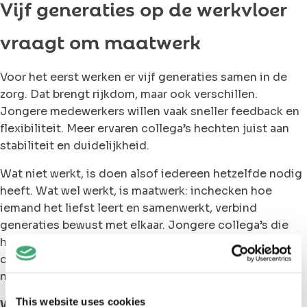
Vijf generaties op de werkvloer
vraagt om maatwerk
Voor het eerst werken er vijf generaties samen in de
zorg. Dat brengt rijkdom, maar ook verschillen.
Jongere medewerkers willen vaak sneller feedback en
flexibiliteit. Meer ervaren collega’s hechten juist aan
stabiliteit en duidelijkheid.
Wat niet werkt, is doen alsof iedereen hetzelfde nodig
heeft. Wat wel werkt, is maatwerk: inchecken hoe
iemand het liefst leert en samenwerkt, verbind
generaties bewust met elkaar. Jongere collega’s die
hun digitale kennis delen, en ervaren medewerkers die
coachen op omgaan met verandering. Dat versterkt
niet alleen het team, maar ook het onderlinge begrip.
This website uses cookies
Wil je direct beginnen met generatiediversiteit op