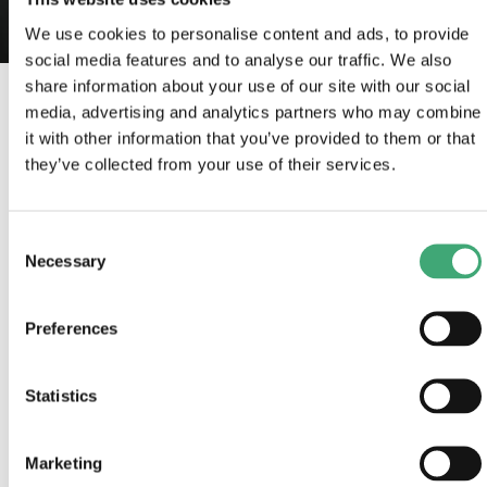
We use cookies to personalise content and ads, to provide
social media features and to analyse our traffic. We also
share information about your use of our site with our social
media, advertising and analytics partners who may combine
De Zorgfabriek in een podcast: een must listen dit
it with other information that you’ve provided to them or that
weekend!
they’ve collected from your use of their services.
Leuk nieuws! Zorgfabrieker
Cheryl
is te horen in de
nieuwste aflevering van
de TomCast,
de podcast van
Consent
Tom in de buurt
! Een inspirerend gesprek waarin ze
Necessary
haar expertise deelt over
duurzame inzetbaarheid en
Selection
generatiediversiteit op de werkvloer.
Generatiediversiteit: een hot topic!
Preferences
Met haar ruime ervaring op dit vlak heeft Cheryl haar
Statistics
'generatiepresentatie' al op diverse podia gegeven.
Zo sprak ze onder andere op de
Dag van de
Wijkteams
, waar ze een oud-collega tegenkwam. Een
Marketing
bijzondere ontmoeting, want zij presenteert – je