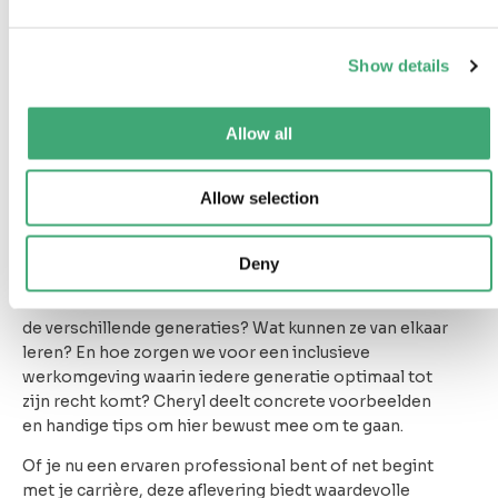
raadt het al – deze podcast! Dit leidde tot een
boeiend gesprek waarin Cheryl haar inzichten en
ervaringen deelt over hoe verschillende generaties
Show details
samenwerken, leren en elkaar versterken.
Wat kun je verwachten van deze
Allow all
aflevering?
Allow selection
In
"Van Boomers naar Bèta, waar val jij onder?"
wordt op een toegankelijke en informatieve manier
Deny
besproken hoe generaties op de werkvloer
verschillen en elkaar aanvullen. Hoe denken en werken
de verschillende generaties? Wat kunnen ze van elkaar
leren? En hoe zorgen we voor een inclusieve
werkomgeving waarin iedere generatie optimaal tot
zijn recht komt? Cheryl deelt concrete voorbeelden
en handige tips om hier bewust mee om te gaan.
Of je nu een ervaren professional bent of net begint
met je carrière, deze aflevering biedt waardevolle