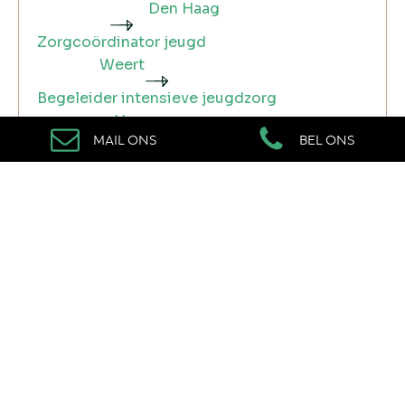
Den Haag
Zorgcoördinator jeugd
Weert
Begeleider intensieve jeugdzorg
Hoogeveen
MAIL ONS
BEL ONS
Vacatures in je mailbox?
Vul in waar je vergelijkbare vacatures zoekt
en vergeet je e-mailadres niet!
Aanmelden