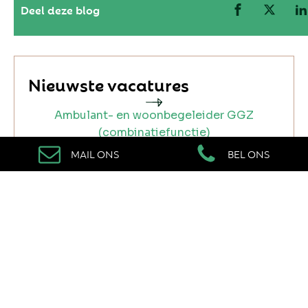
Deel deze blog
Nieuwste vacatures
Ambulant- en woonbegeleider GGZ
(combinatiefunctie)
Arnhem
MAIL ONS
BEL ONS
Wakkere nachtdienstmedewerker (mbo)
Den Haag
Zorgcoördinator jeugd
Weert
Begeleider intensieve jeugdzorg
Hoogeveen