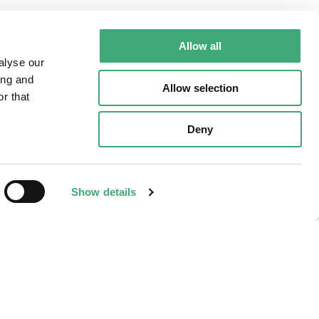
Allow all
alyse our
ing and
Allow selection
r that
Deny
Show details