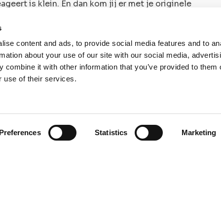
geert is klein. En dan kom jij er met je originele
s
ise content and ads, to provide social media features and to an
rmation about your use of our site with our social media, advertis
 ook in het schrijven van je CV. Onderschat
 combine it with other information that you’ve provided to them o
 use of their services.
age, schrijf dit op. Als je weinig zorg gerelateerd
heeft gebracht wat ook bij een zorgbaan kan
V. Geef je CV een mooi format. Een andere
gen. En als laatste dus; toon lef. Ook een half
p je CV staan.
Preferences
Statistics
Marketing
s is wat je ‘even regelt’. We weten alleen wel dat
 meer voor jezelf mag gaan staan. En al lukt het
ardoor je wél je voet tussen de deur krijgt bij die