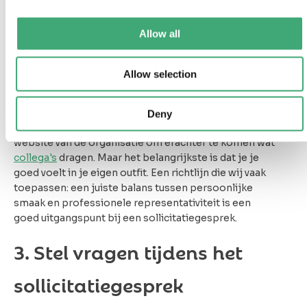
2. Zorg voor een verzorgd
uiterlijk
Allow all
Een goede eerste indruk is belangrijk. Zorg voor
Allow selection
gepaste kleding die aansluit bij de cultuur van het
bedrijf. Een formele outfit is meestal een veilige
keuze, maar informeer eventueel naar de dresscode.
Deny
Check bijvoorbeeld de
socialmediakanalen
of de
website van de organisatie om erachter te komen wat
collega's
dragen. Maar het belangrijkste is dat je je
goed voelt in je eigen outfit. Een richtlijn die wij vaak
toepassen: een juiste balans tussen persoonlijke
smaak en professionele representativiteit is een
goed uitgangspunt bij een sollicitatiegesprek.
3.
Stel vragen
tijdens het
sollicitatiegesprek