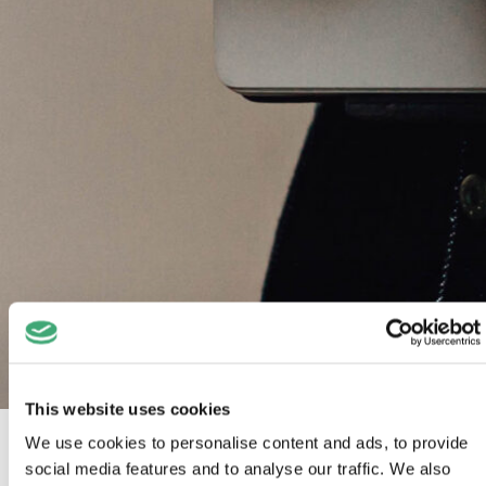
This website uses cookies
We use cookies to personalise content and ads, to provide
social media features and to analyse our traffic. We also
Een sollicitatiegesprek kan spannend zijn, maar met